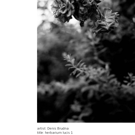
artist: Denis Brudna
title: herbarium lucis 1